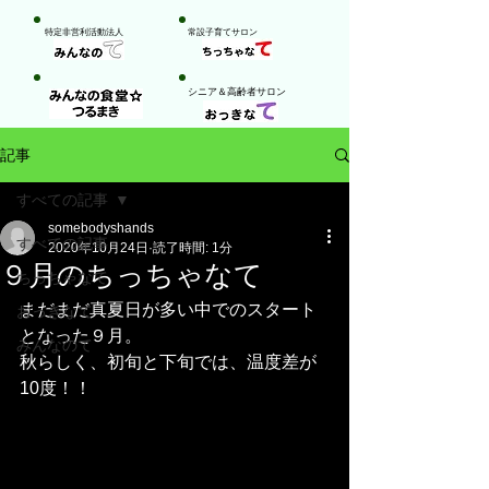
特定非営利活動法人
​常設子育てサロン
​シニア＆高齢者サロン
記事
すべての記事
somebodyshands
すべての記事
2020年10月24日
読了時間: 1分
９月のちっちゃなて
ちっちゃなて
まだまだ真夏日が多い中でのスタート
おっきなて
となった９月。
みんなのて
秋らしく、初旬と下旬では、温度差が
10度！！