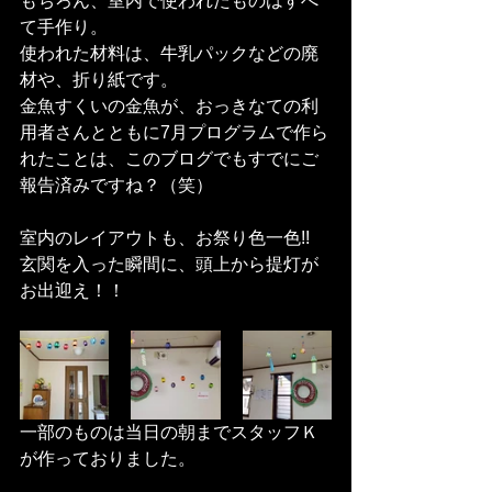
もちろん、室内で使われたものはすべ
て手作り。
使われた材料は、牛乳パックなどの廃
材や、折り紙です。
金魚すくいの金魚が、おっきなての利
用者さんとともに7月プログラムで作ら
れたことは、このブログでもすでにご
報告済みですね？（笑）
室内のレイアウトも、お祭り色一色!!
玄関を入った瞬間に、頭上から提灯が
お出迎え！！
一部のものは当日の朝までスタッフＫ
が作っておりました。