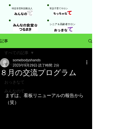
特定非営利活動法人
​常設子育てサロン
​シニア＆高齢者サロン
記事
すべての記事
somebodyshands
すべての記事
2020年9月29日
読了時間: 2分
８月の交流プログラム
ちっちゃなて
おっきなて
みんなのて
まずは、看板リニューアルの報告から
（笑）