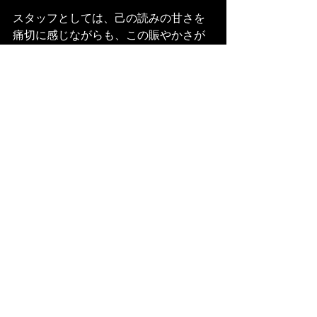
スタッフとしては、己の読みの甘さを
痛切に感じながらも、この賑やかさが
どこか嬉しかったり。
利用者さんたちも、久しぶりに集合を
果たした懐かしいお友達の面々で、旧
交を温められておりました。
次のお祭りイベントは、鶴巻公民館で
開催予定の12月の交流プログラム「ク
リスマス会」です。
参加できる人数には限りがありますの
で、期日が近くなりましたら、ご予約
をお願いしますね。
みんなのて