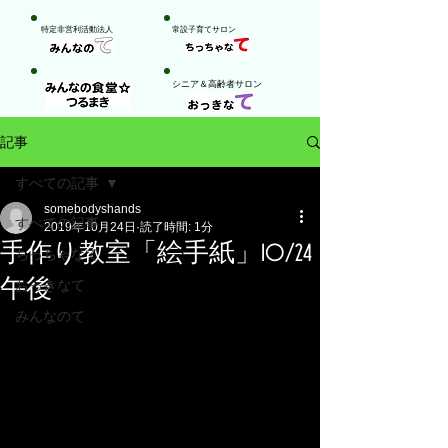
特定非営利活動法人
​常設子育てサロン
​シニア＆高齢者サロン
記事
すべての記事
somebodyshands
すべての記事
2019年10月24日
読了時間: 1分
手作り教室「絵手紙」10/24
ちっちゃなて
午後
おっきなて
みんなのて