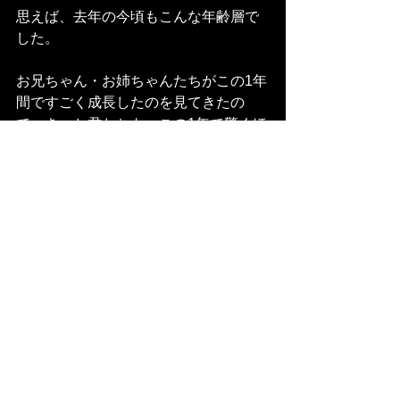
思えば、去年の今頃もこんな年齢層で
した。
お兄ちゃん・お姉ちゃんたちがこの1年
間ですごく成長したのを見てきたの
で、きっと君たちも、この1年で驚くほ
ど成長するんでしょうね。
ちっちゃなてで出会ったお友達と一緒
に、楽しい1年間を過ごしましょうね。
ちっちゃなて
すべて表示
最新記事