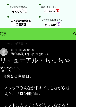
特定非営利活動法人
​常設子育てサロン
​シニア＆高齢者サロン
記事
すべての記事
somebodyshands
すべての記事
2019年4月17日
読了時間: 2分
リニューアル・ちっちゃ
ちっちゃなて
なて
おっきなて
みんなのて
4月１日月曜日。
スタッフみんながドキドキしながら迎
えた、サロン開始日。
シフトに入ってようが入ってなかろう