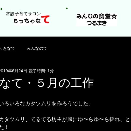
​常設子育てサロン
っきなて
みんなのて
2019年6月24日
読了時間: 1分
なて・５月の工作
いろいろなカタツムリを作ろうでした。
カタツムリ、てるてる坊主が風にゆ〜らゆ〜ら揺れ、と
た！