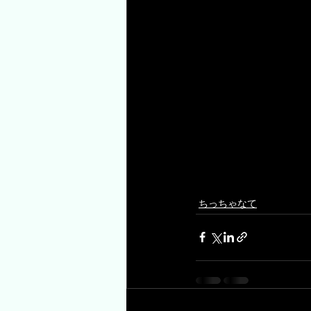
ちっちゃなて