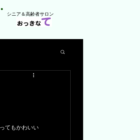
​シニア＆高齢者サロン
ってもかわいい