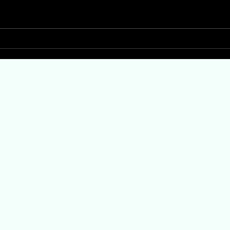
９月のちっちゃなて
８月