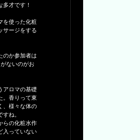
な多才です！
マを使った化粧
ッサージをする
たのか参加者は
きがないのがお
。
うアロマの基礎
た。香りって東
く、様々な体の
ですね。
からの化粧水作
ど入っていない