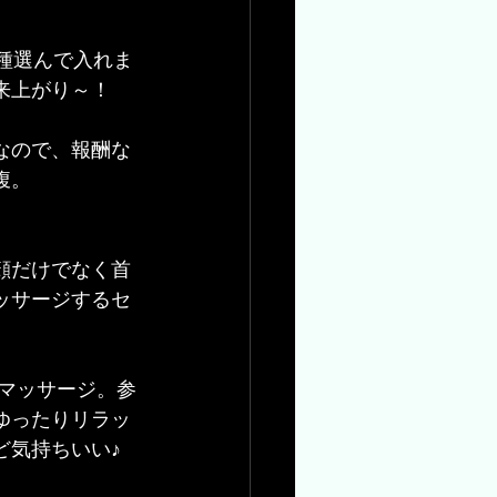
種選んで入れま
来上がり～！
なので、報酬な
腹。
顔だけでなく首
ッサージするセ
をマッサージ。参
ゆったりリラッ
ど気持ちいい♪