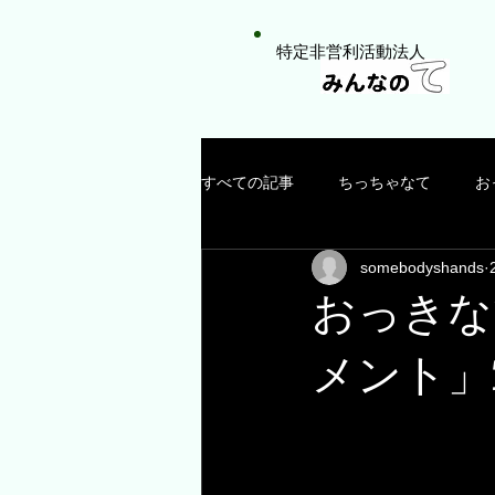
特定非営利活動法人
すべての記事
ちっちゃなて
お
somebodyshands
おっきな
メント」5