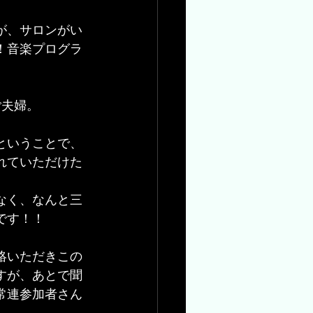
が、サロンがい
！音楽プログラ
。
ご夫婦。
ということで、
れていただけた
。
なく、なんと三
です！！
絡いただきこの
すが、あとで聞
常連参加者さん