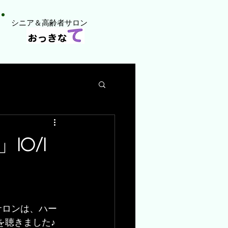
​シニア＆高齢者サロン
0/1
サロンは、ハー
を聴きました♪