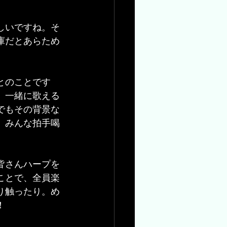
しいですね。そ
庫だとあらため
とのことです
。一緒に歌える
でもその背景な
。みんな拍手喝
皆さんハープを
ことで、全員楽
り触ったり。め
！