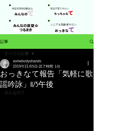
特定非営利活動法人
​常設子育てサロン
​シニア＆高齢者サロン
記事
すべての記事
somebodyshands
すべての記事
2019年11月5日
読了時間: 1分
おっきなて報告「気軽に歌
ちっちゃなて
謡吟詠」11/5午後
おっきなて
みんなのて