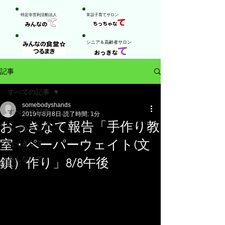
特定非営利活動法人
​常設子育てサロン
​シニア＆高齢者サロン
記事
すべての記事
somebodyshands
すべての記事
2019年8月8日
読了時間: 1分
おっきなて報告「手作り教
ちっちゃなて
室・ペーパーウェイト(文
おっきなて
みんなのて
鎮）作り」8/8午後