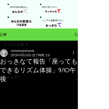
特定非営利活動法人
​常設子育てサロン
​シニア＆高齢者サロン
記事
すべての記事
somebodyshands
すべての記事
2019年9月10日
読了時間: 1分
おっきなて報告「座っても
ちっちゃなて
できるリズム体操」9/10午
おっきなて
みんなのて
後