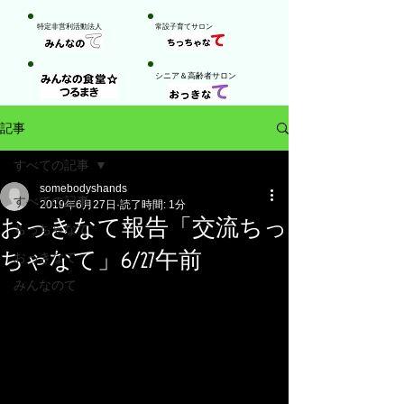
特定非営利活動法人
​常設子育てサロン
​シニア＆高齢者サロン
記事
すべての記事
somebodyshands
すべての記事
2019年6月27日
読了時間: 1分
おっきなて報告「交流ちっ
ちっちゃなて
ちゃなて」6/27午前
おっきなて
みんなのて