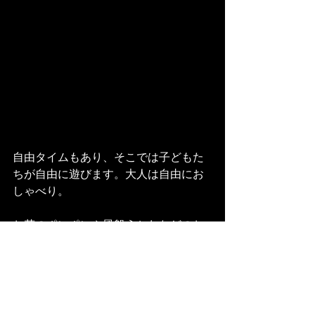
自由タイムもあり、そこでは子どもた
ちが自由に遊びます。大人は自由にお
しゃべり。
お花のポンポンや風船うちわなどのお
もちゃでも遊べます♪
最後はみんなで歌をうたい、さらに最
後は定番の「つるまきの歌」も！