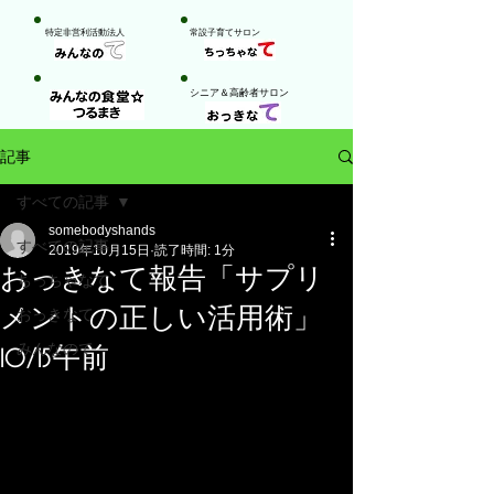
特定非営利活動法人
​常設子育てサロン
​シニア＆高齢者サロン
記事
すべての記事
somebodyshands
すべての記事
2019年10月15日
読了時間: 1分
おっきなて報告「サプリ
ちっちゃなて
メントの正しい活用術」
おっきなて
みんなのて
10/15午前