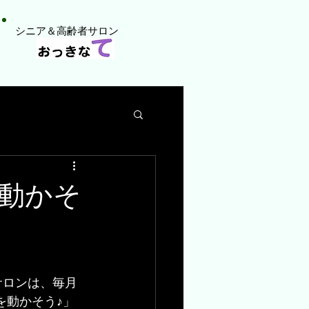
​シニア＆高齢者サロン
動かそ
サロンは、毎月
を動かそう♪」