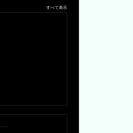
すべて表示