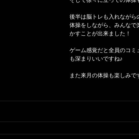
そして徐々に立っての体操
後半は脳トレも入れながら
体操をしながら、みんなで
かすことが出来ました！
ゲーム感覚だと全員のコミ
も深まりいいですね♪
また来月の体操も楽しみで