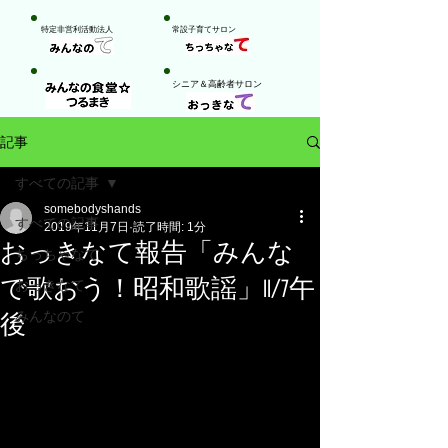
特定非営利活動法人
​常設子育てサロン
​シニア＆高齢者サロン
記事
すべての記事
somebodyshands
すべての記事
2019年11月7日
読了時間: 1分
おっきなて報告「みんな
ちっちゃなて
で歌おう！昭和歌謡」11/7午
おっきなて
みんなのて
後