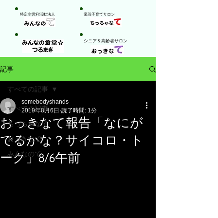
特定非営利活動法人
​常設子育てサロン
​シニア＆高齢者サロン
記事
すべての記事
somebodyshands
すべての記事
2019年8月6日
読了時間: 1分
おっきなて報告「なにが
ちっちゃなて
でるかな？サイコロ・ト
おっきなて
みんなのて
ーク」8/6午前