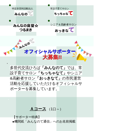
特定非営利活動法人
​常設子育てサロン
​シニア＆高齢者サロン
オフィシャルサポーター
大募集!!
多世代交流ひろば
「みんなのて」
では、常
設子育てサロン
「ちっちゃなて」
やシニア
&高齢者サロン
「おっきなて」
の市民運営
活動を応援していただける
オフィシャルサ
ポーターを募集しています。
Ａコース
（1口～）
【サポーター特典】
●機関紙「みんなのて通信」への
お名前掲載