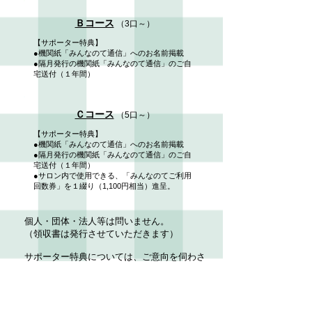
Ｂコース
（3
口～）
【
サポーター特典】
●機関紙「みんなのて通信」への
お名前掲載
●隔月発行の機関紙「みんなのて
通信」のご自
宅送付（１年間）
Ｃコース
（5口～）
【サポーター特典】
●機関紙「みんなのて通信」への
お名前掲載
●隔月発行の機関紙「みんなのて
通信」のご自
宅送付（１年間）
●サロン内で使用できる、「みん
なのてご利用
回数券」を１綴り
（1,100円相当）進呈。
個人・団体・法人等は問いません。
（領収書は発行させていただきます）
サポーター特典については、ご意向を伺わさ
せていただきます。
ご希望のコースを選んで、（1口は1000円と
なります）、下記よりお申し込みください。