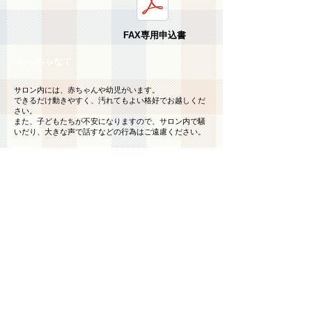
​FAX専用申込書
​ちっちゃなて
サロン内には、赤ちゃんや幼児がいます。
できるだけ動きやすく、汚れてもよい格好でお越しくだ
さい。
また、子どもたちが不安になりますので、サロン内で騒
いだり、大きな声で話すなどの行為はご遠慮ください。
おっきなて
おっきなての見学は、体験型となります。
１．全体的な流れを中心とする見学
２．メインとなるプログラム中心の見学
このどちらか片方をお選びください。
シェア