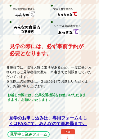
特定非営利活動法人
​常設子育てサロン
​シニア＆高齢者サロン
見学の際には、必ず事前予約が
必要となります。
各施設では、収容人数に限りがあるため
、
一度に受け入
れられるご見学者様の数を、
５名まで
と制限させていた
だいています。
５名以上の団体様は、２回に分けてお越しいただくよ
う、お願い申し上げます。
お越しの際には、公共交通機関をお使いいただきま
すよう、お願いいたします。
​見学のお申し込みは、専用フォームもし
くはFAXにて、みんなのて事務局まで。
見学申し込みフォーム