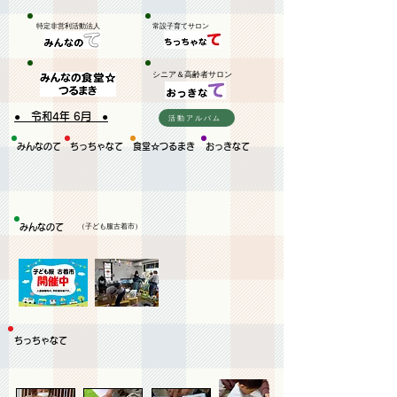
特定非営利活動法人
​常設子育てサロン
​シニア＆高齢者サロン
● 令和4年 6月 ●
活動アルバム
みんなのて
​ちっちゃなて
​食堂☆つるまき
おっきなて
みんなのて
（子ども服古着市）
​ちっちゃなて