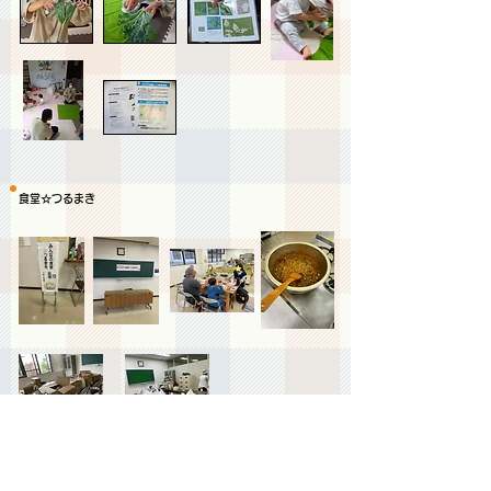
​食堂☆つるまき